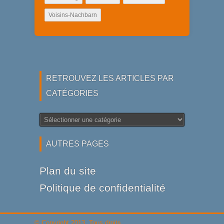
Voisins-Nachbarn
RETROUVEZ LES ARTICLES PAR
CATÉGORIES
Retrouvez
les
articles
AUTRES PAGES
par
catégories
Plan du site
Politique de confidentialité
© Copyright 2013, Tous droits