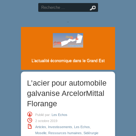
..
L'actualité économique dans le Grand Est
L’acier pour automobile
galvanise ArcelorMittal
Florange
Publié par:
Les Echos
2 octobre 2019
Articles
,
Investissements
,
Les Echos
,
Moselle
,
Ressources humaines
,
Sidérurgie