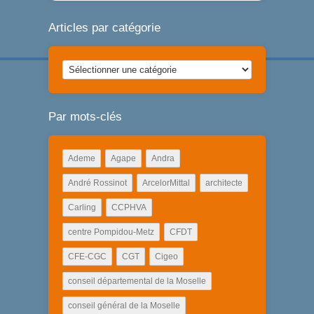
Articles par catégorie
Articles
par
catégorie
Par mots-clés
Ademe
Agape
Andra
André Rossinot
ArcelorMittal
architecte
Carling
CCPHVA
centre Pompidou-Metz
CFDT
CFE-CGC
CGT
Cigeo
conseil départemental de la Moselle
conseil général de la Moselle