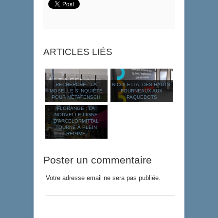
ARTICLES LIÉS
RECHERCHE : LA
NICOLETTA, DES HAUTS-
MOSELLE S’INQUIÈTE
FOURNEAUX AUX
POUR MÉTAFENSCH
PAQUEBOTS
FLORANGE : LA
NOUVELLE LIGNE
D’ARCELORMITTAL
TOURNE À PLEIN
RÉGIME
Poster un commentaire
Votre adresse email ne sera pas publiée.