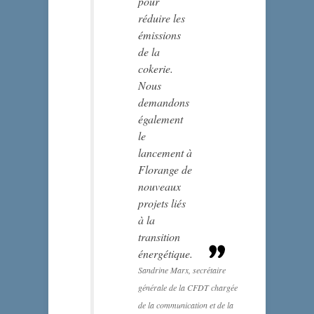
pour
réduire les
émissions
de la
cokerie.
Nous
demandons
également
le
lancement à
Florange de
nouveaux
projets liés
à la
transition
énergétique.
Sandrine Marx, secrétaire
générale de la CFDT chargée
de la communication et de la