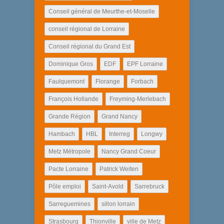
Conseil général de Meurthe-et-Moselle
conseil régional de Lorraine
Conseil régional du Grand Est
Dominique Gros
EDF
EPF Lorraine
Faulquemont
Florange
Forbach
François Hollande
Freyming-Merlebach
Grande Région
Grand Nancy
Hambach
HBL
Interreg
Longwy
Metz Métropole
Nancy Grand Coeur
Pacte Lorraine
Patrick Weiten
Pôle emploi
Saint-Avold
Sarrebruck
Sarreguemines
sillon lorrain
Strasbourg
Thionville
ville de Metz