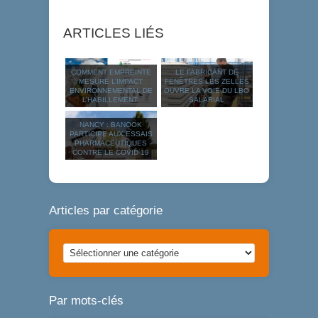
ARTICLES LIÉS
COMMENT EMPREINTE
LE FABRICANT DE
MESURE L’IMPACT
FENÊTRES LES ZELLES
ENVIRONNEMENTAL DE
OUVRE LA VOIE DU LBO
L’HABILLEMENT
SALARIAL
NANCY : BANOOK
PARTICIPE AUX ESSAIS
PHARMACEUTIQUES
CONTRE LE COVID-19
Articles par catégorie
Articles
par
catégorie
Par mots-clés