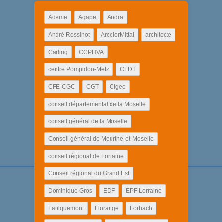
Ademe
Agape
Andra
André Rossinot
ArcelorMittal
architecte
Carling
CCPHVA
centre Pompidou-Metz
CFDT
CFE-CGC
CGT
Cigeo
conseil départemental de la Moselle
conseil général de la Moselle
Conseil général de Meurthe-et-Moselle
conseil régional de Lorraine
Conseil régional du Grand Est
Dominique Gros
EDF
EPF Lorraine
Faulquemont
Florange
Forbach