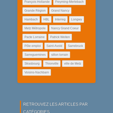
François Hollande
Freyming-Merlebach
Grande Région
Grand Nancy
Hambach
HBL
Interreg
Longwy
Metz Métropole
Nancy Grand Coeur
Pacte Lorraine
Patrick Weiten
Pôle emploi
Saint-Avold
Sarrebruck
Sarreguemines
sillon lorrain
Strasbourg
Thionville
ville de Metz
Voisins-Nachbarn
RETROUVEZ LES ARTICLES PAR
CATÉGORIES