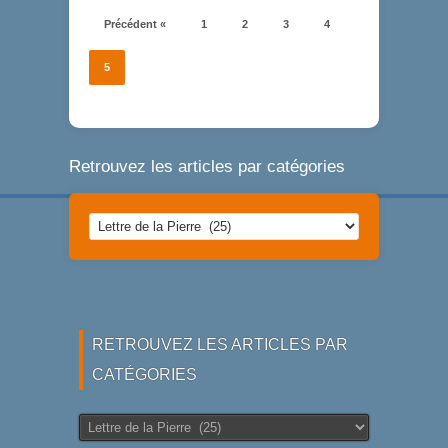
Précédent «
1
2
3
4
5
Retrouvez les articles par catégories
Retrouvez
les
articles
par
catégories
RETROUVEZ LES ARTICLES PAR
CATÉGORIES
Retrouvez
les