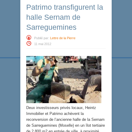
Patrimo transfigurent la
halle Sernam de
Sarreguemines
Publié par:
Lettre de la Pierre
11 mai 2012
Deux investisseurs privés locaux, Heintz
Immobilier et Patrimo achèvent la
reconversion de l’ancienne halle de la Sernam
de Sarreguemines (Moselle) en un îlot tertiaire
de 2 800 m2 en entrée de ville, à proximité