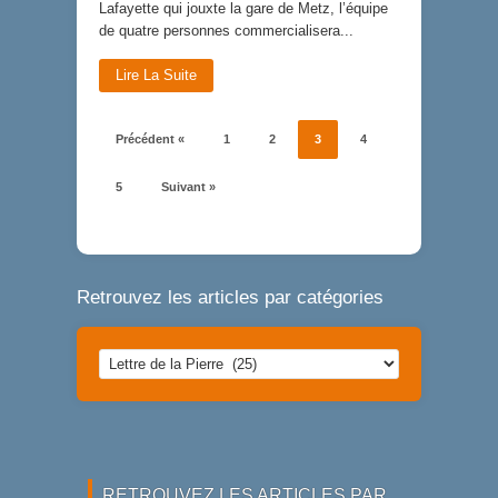
Lafayette qui jouxte la gare de Metz, l’équipe
de quatre personnes commercialisera...
Lire La Suite
Précédent «
1
2
3
4
5
Suivant »
Retrouvez les articles par catégories
Retrouvez
les
articles
par
catégories
RETROUVEZ LES ARTICLES PAR