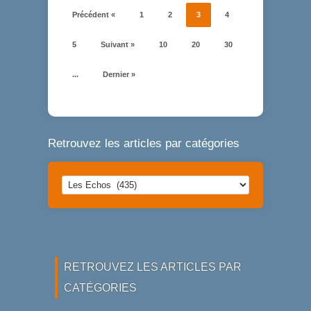
Précédent «
1
2
3
4
5
Suivant »
10
20
30
...
Dernier »
Retrouvez les articles par catégories
Retrouvez
les
articles
par
catégories
RETROUVEZ LES ARTICLES PAR
CATÉGORIES