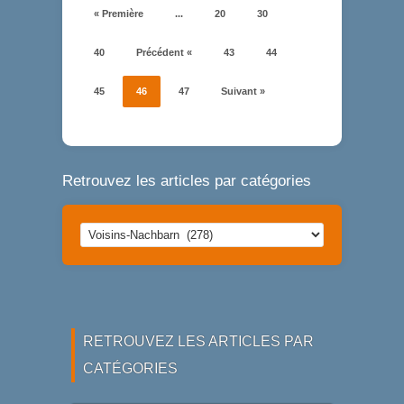
« Première
...
20
30
40
Précédent «
43
44
45
46
47
Suivant »
Retrouvez les articles par catégories
Retrouvez
les
articles
par
catégories
RETROUVEZ LES ARTICLES PAR
CATÉGORIES