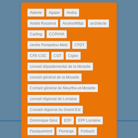
Ademe
Agape
Andra
André Rossinot
ArcelorMittal
architecte
Carling
CCPHVA
centre Pompidou-Metz
CFDT
CFE-CGC
CGT
Cigeo
conseil départemental de la Moselle
conseil général de la Moselle
Conseil général de Meurthe-et-Moselle
conseil régional de Lorraine
Conseil régional du Grand Est
Dominique Gros
EDF
EPF Lorraine
Faulquemont
Florange
Forbach