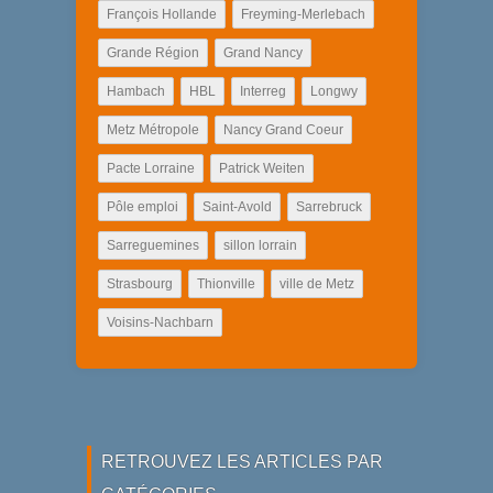
François Hollande
Freyming-Merlebach
Grande Région
Grand Nancy
Hambach
HBL
Interreg
Longwy
Metz Métropole
Nancy Grand Coeur
Pacte Lorraine
Patrick Weiten
Pôle emploi
Saint-Avold
Sarrebruck
Sarreguemines
sillon lorrain
Strasbourg
Thionville
ville de Metz
Voisins-Nachbarn
RETROUVEZ LES ARTICLES PAR