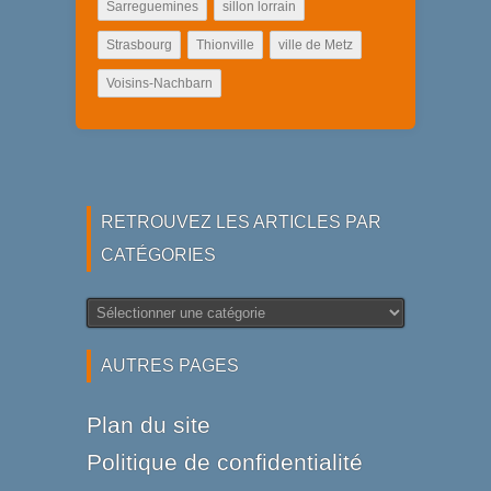
Sarreguemines
sillon lorrain
Strasbourg
Thionville
ville de Metz
Voisins-Nachbarn
RETROUVEZ LES ARTICLES PAR
CATÉGORIES
Retrouvez
les
articles
AUTRES PAGES
par
catégories
Plan du site
Politique de confidentialité