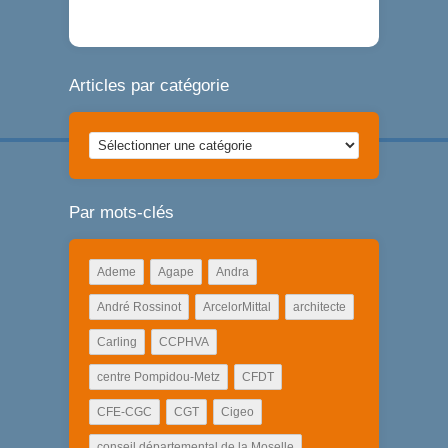
Articles par catégorie
Articles
par
catégorie
Par mots-clés
Ademe
Agape
Andra
André Rossinot
ArcelorMittal
architecte
Carling
CCPHVA
centre Pompidou-Metz
CFDT
CFE-CGC
CGT
Cigeo
conseil départemental de la Moselle