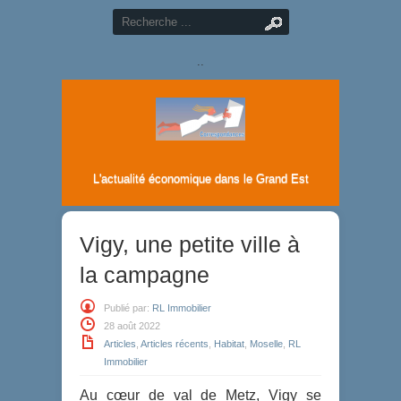
..
L'actualité économique dans le Grand Est
Vigy, une petite ville à
la campagne
Publié par:
RL Immobilier
28 août 2022
Articles
,
Articles récents
,
Habitat
,
Moselle
,
RL
Immobilier
Au cœur de val de Metz, Vigy se