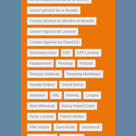
conseil général de la Moselle
Conseil général de Meurthe-et-Moselle
conseil régional de Lorraine
Conseil régional du Grand Est
Dominique Gros
EDF
EPF Lorraine
Faulquemont
Florange
Forbach
François Hollande
Freyming-Merlebach
Grande Région
Grand Nancy
Hambach
HBL
Interreg
Longwy
Metz Métropole
Nancy Grand Coeur
Pacte Lorraine
Patrick Weiten
Pôle emploi
Saint-Avold
Sarrebruck