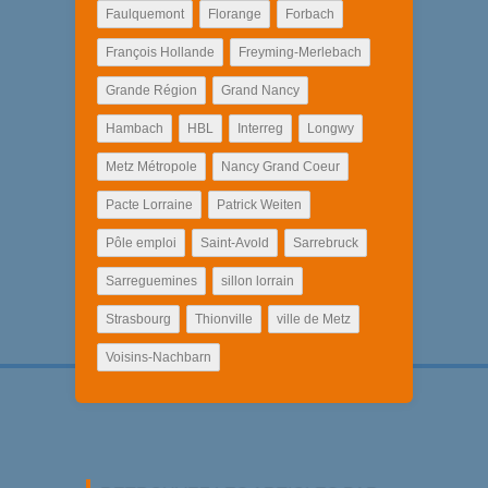
Faulquemont
Florange
Forbach
François Hollande
Freyming-Merlebach
Grande Région
Grand Nancy
Hambach
HBL
Interreg
Longwy
Metz Métropole
Nancy Grand Coeur
Pacte Lorraine
Patrick Weiten
Pôle emploi
Saint-Avold
Sarrebruck
Sarreguemines
sillon lorrain
Strasbourg
Thionville
ville de Metz
Voisins-Nachbarn