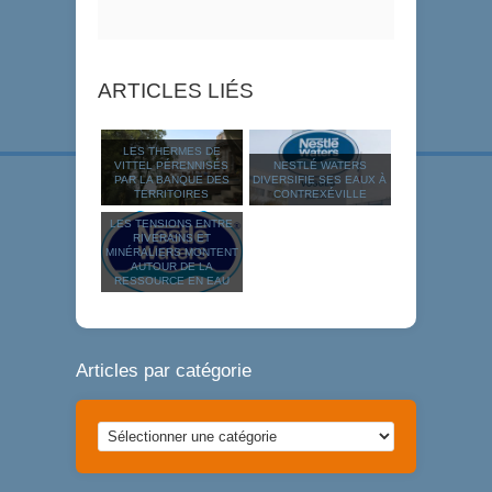
ARTICLES LIÉS
LES THERMES DE
VITTEL PÉRENNISÉS
NESTLÉ WATERS
PAR LA BANQUE DES
DIVERSIFIE SES EAUX À
TERRITOIRES
CONTREXÉVILLE
LES TENSIONS ENTRE
RIVERAINS ET
MINÉRALIERS MONTENT
AUTOUR DE LA
RESSOURCE EN EAU
Articles par catégorie
Articles
par
catégorie