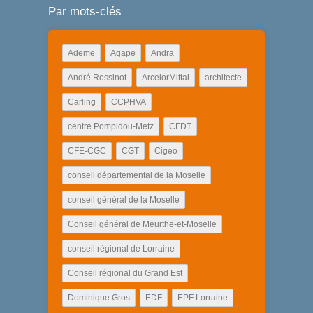
Par mots-clés
Ademe
Agape
Andra
André Rossinot
ArcelorMittal
architecte
Carling
CCPHVA
centre Pompidou-Metz
CFDT
CFE-CGC
CGT
Cigeo
conseil départemental de la Moselle
conseil général de la Moselle
Conseil général de Meurthe-et-Moselle
conseil régional de Lorraine
Conseil régional du Grand Est
Dominique Gros
EDF
EPF Lorraine