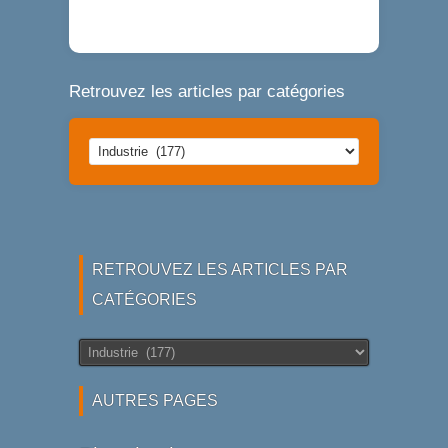
Retrouvez les articles par catégories
Retrouvez
les
articles
par
catégories
RETROUVEZ LES ARTICLES PAR
CATÉGORIES
Retrouvez
les
articles
AUTRES PAGES
par
catégories