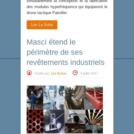
simultanément la conception et la fabrication
des modules hyperfréquence qui équiperont le
drone tactique Patroller.
Lire La Suite
Masci étend le
périmètre de ses
revêtements industriels
Publié par:
Les Echos
4 juillet 2017