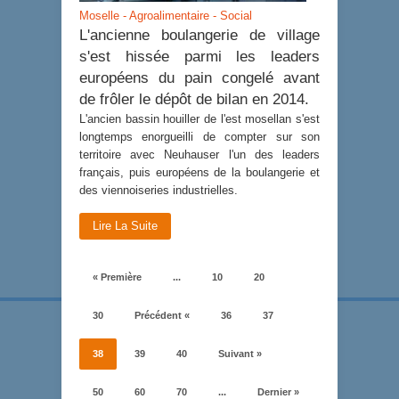
Moselle - Agroalimentaire - Social
L'ancienne boulangerie de village
s'est hissée parmi les leaders
européens du pain congelé avant
de frôler le dépôt de bilan en 2014.
L'ancien bassin houiller de l'est mosellan s'est
longtemps enorgueilli de compter sur son
territoire avec Neuhauser l'un des leaders
français, puis européens de la boulangerie et
des viennoiseries industrielles.
Lire La Suite
« Première
...
10
20
30
Précédent «
36
37
38
39
40
Suivant »
50
60
70
...
Dernier »