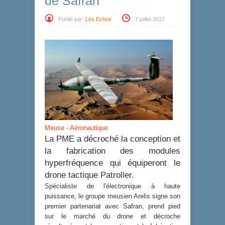
de Safran
Publié par:
Les Echos
7 juillet 2017
Meuse - Aéronautique
La PME a décroché la conception et
la fabrication des modules
hyperfréquence qui équiperont le
drone tactique Patroller.
Spécialiste de l'électronique à haute
puissance, le groupe meusien Arelis signe son
premier partenariat avec Safran, prend pied
sur le marché du drone et décroche