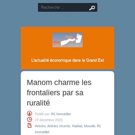
..
L'actualité économique dans le Grand Est
Manom charme les
frontaliers par sa
ruralité
Publié par:
RL Immobilier
27 décembre 2020
Articles
,
Articles récents
,
Habitat
,
Moselle
,
RL
Immobilier