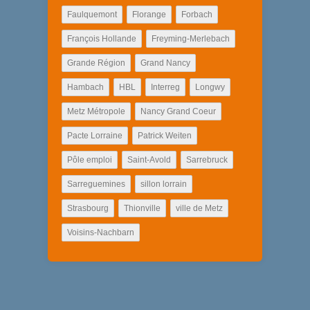
Faulquemont
Florange
Forbach
François Hollande
Freyming-Merlebach
Grande Région
Grand Nancy
Hambach
HBL
Interreg
Longwy
Metz Métropole
Nancy Grand Coeur
Pacte Lorraine
Patrick Weiten
Pôle emploi
Saint-Avold
Sarrebruck
Sarreguemines
sillon lorrain
Strasbourg
Thionville
ville de Metz
Voisins-Nachbarn