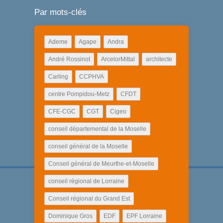
Par mots-clés
Ademe
Agape
Andra
André Rossinot
ArcelorMittal
architecte
Carling
CCPHVA
centre Pompidou-Metz
CFDT
CFE-CGC
CGT
Cigeo
conseil départemental de la Moselle
conseil général de la Moselle
Conseil général de Meurthe-et-Moselle
conseil régional de Lorraine
Conseil régional du Grand Est
Dominique Gros
EDF
EPF Lorraine