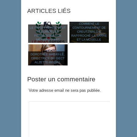
ARTICLES LIÉS
COMMENT LE
LE BRAS FRÈRES VEUT
CONTOURNEMENT DE
REDORER LES
CREUTZWALD A
FORMATIONS AUX
RAPPROCHÉ LA SARRE
MÉTIERS D’ART
ET LA MOSELLE
DOROTHÉE HABAY-LÊ,
DIRECTRICE DU GECT
ALZETTE-BELVAL
Poster un commentaire
Votre adresse email ne sera pas publiée.