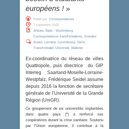
européens !
»
Publié par:
Correspondances
7 septembre 2020
Articles
,
Bade - Wurtemberg
,
Correspondances transfrontalières
,
Grandes
écoles
,
Lorraine
,
Luxembourg
,
Sarre
,
Transfrontalier
,
Université
,
Wallonie
Ex-coordinatrice du réseau de villes
Quattropole, puis directrice du GIP
Interreg Saarland-Moselle-Lorraine-
Westpfalz, Frédérique Seidel assume
depuis 2016 la fonction de secrétaire
générale de l’Université de la Grande
Région (UniGR).
Ce groupement de six universités implantées
dans quatre pays (*) a renforcé ses
coopérations durant la crise sanitaire. Soutenu
par l’Union européenne, il contribue à la