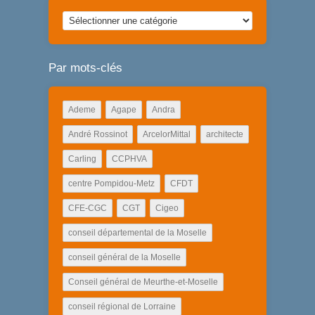
Articles
par
catégorie
Par mots-clés
Ademe
Agape
Andra
André Rossinot
ArcelorMittal
architecte
Carling
CCPHVA
centre Pompidou-Metz
CFDT
CFE-CGC
CGT
Cigeo
conseil départemental de la Moselle
conseil général de la Moselle
Conseil général de Meurthe-et-Moselle
conseil régional de Lorraine