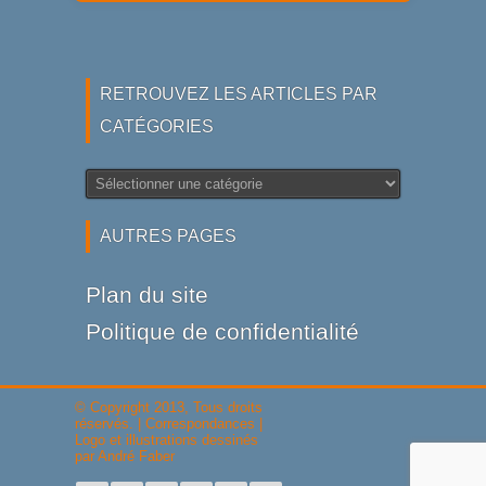
RETROUVEZ LES ARTICLES PAR
CATÉGORIES
Retrouvez
les
articles
AUTRES PAGES
par
catégories
Plan du site
Politique de confidentialité
© Copyright 2013, Tous droits
réservés. |
Correspondances
|
Logo et illustrations dessinés
par
André Faber