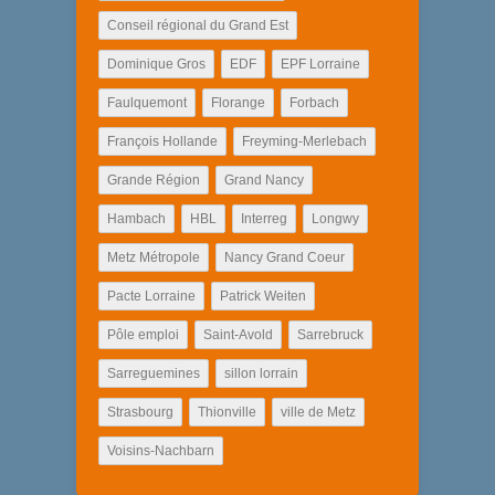
Conseil régional du Grand Est
Dominique Gros
EDF
EPF Lorraine
Faulquemont
Florange
Forbach
François Hollande
Freyming-Merlebach
Grande Région
Grand Nancy
Hambach
HBL
Interreg
Longwy
Metz Métropole
Nancy Grand Coeur
Pacte Lorraine
Patrick Weiten
Pôle emploi
Saint-Avold
Sarrebruck
Sarreguemines
sillon lorrain
Strasbourg
Thionville
ville de Metz
Voisins-Nachbarn