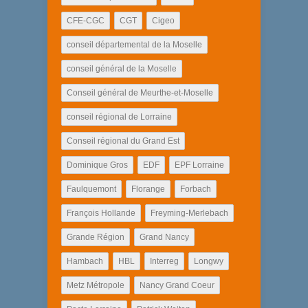
CFE-CGC
CGT
Cigeo
conseil départemental de la Moselle
conseil général de la Moselle
Conseil général de Meurthe-et-Moselle
conseil régional de Lorraine
Conseil régional du Grand Est
Dominique Gros
EDF
EPF Lorraine
Faulquemont
Florange
Forbach
François Hollande
Freyming-Merlebach
Grande Région
Grand Nancy
Hambach
HBL
Interreg
Longwy
Metz Métropole
Nancy Grand Coeur