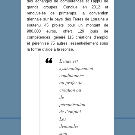
des échanges de compétences et l’appui de
grands groupes. Conclue en 2012 et
renouvelée ce printemps, la convention
triennale sur le pays des Terres de Lorraine a
soutenu 45 projets pour un montant de
980.000 euros, offert 129 jours de
compétences, généré 115 créations d’emploi
et pérennisé 75 autres, essentiellement sous
la forme d’aide à la reprise.
L’aide est
systématiquement
conditionnée
au projet de
création ou
de
pérennisation
de l’emploi.
Les
demandes
sont