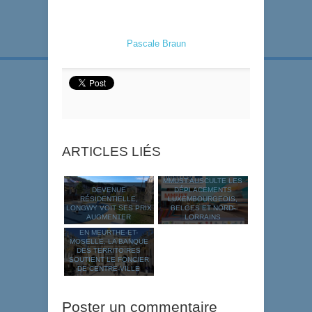
Pascale Braun
ARTICLES LIÉS
MMUST AUSCULTE LES
DEVENUE
DÉPLACEMENTS
RÉSIDENTIELLE,
LUXEMBOURGEOIS,
LONGWY VOIT SES PRIX
BELGES ET NORD-
AUGMENTER
LORRAINS
EN MEURTHE-ET-
MOSELLE, LA BANQUE
DES TERRITOIRES
SOUTIENT LE FONCIER
DE CENTRE-VILLE
Poster un commentaire