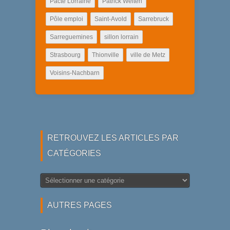
Pacte Lorraine
Patrick Weiten
Pôle emploi
Saint-Avold
Sarrebruck
Sarreguemines
sillon lorrain
Strasbourg
Thionville
ville de Metz
Voisins-Nachbarn
RETROUVEZ LES ARTICLES PAR
CATÉGORIES
Retrouvez
les
articles
AUTRES PAGES
par
catégories