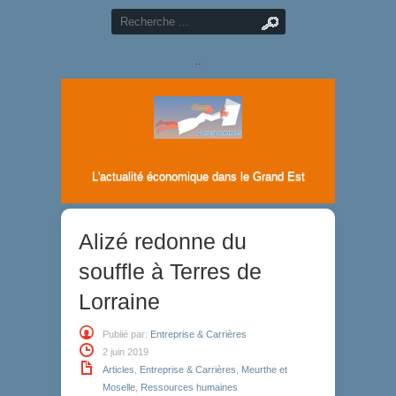
..
L'actualité économique dans le Grand Est
Alizé redonne du
souffle à Terres de
Lorraine
Publié par:
Entreprise & Carrières
2 juin 2019
Articles
,
Entreprise & Carrières
,
Meurthe et
Moselle
,
Ressources humaines