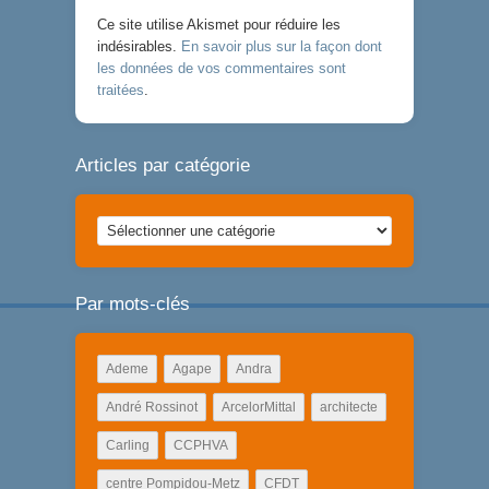
Ce site utilise Akismet pour réduire les
indésirables.
En savoir plus sur la façon dont
les données de vos commentaires sont
traitées
.
Articles par catégorie
Articles
par
catégorie
Par mots-clés
Ademe
Agape
Andra
André Rossinot
ArcelorMittal
architecte
Carling
CCPHVA
centre Pompidou-Metz
CFDT