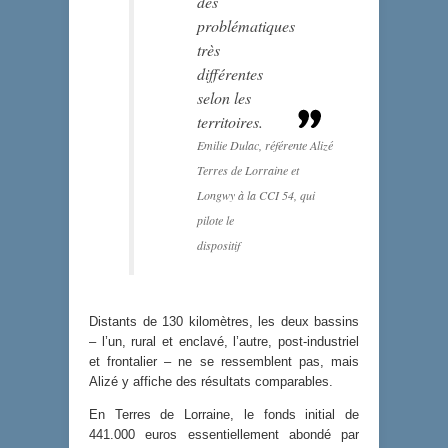
des
problématiques
très
différentes
selon les
territoires.
Emilie Dulac, référente Alizé
Terres de Lorraine et
Longwy à la CCI 54, qui
pilote le
dispositif
Distants de 130 kilomètres, les deux bassins
– l’un, rural et enclavé, l’autre, post-industriel
et frontalier – ne se ressemblent pas, mais
Alizé y affiche des résultats comparables.
En Terres de Lorraine, le fonds initial de
441.000 euros essentiellement abondé par